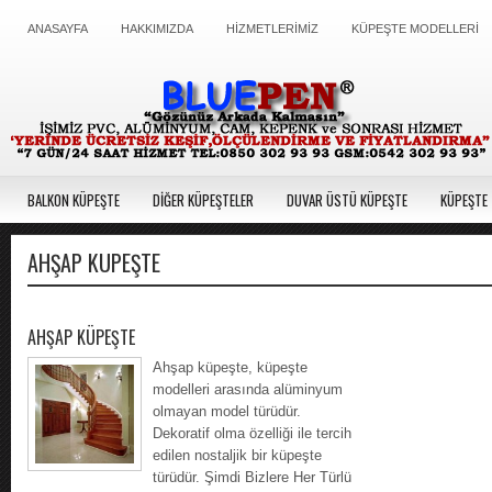
ANASAYFA
HAKKIMIZDA
HİZMETLERİMİZ
KÜPEŞTE MODELLERİ
BALKON KÜPEŞTE
DİĞER KÜPEŞTELER
DUVAR ÜSTÜ KÜPEŞTE
KÜPEŞTE 
AHŞAP KÜPEŞTE
AHŞAP KÜPEŞTE
Ahşap küpeşte, küpeşte
modelleri arasında alüminyum
olmayan model türüdür.
Dekoratif olma özelliği ile tercih
edilen nostaljik bir küpeşte
türüdür. Şimdi Bizlere Her Türlü