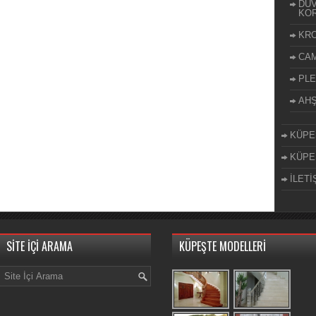
DUV
KOR
KR
CA
PLE
AH
KÜPE
KÜPE
İLETİ
SİTE İÇİ ARAMA
KÜPEŞTE MODELLERİ