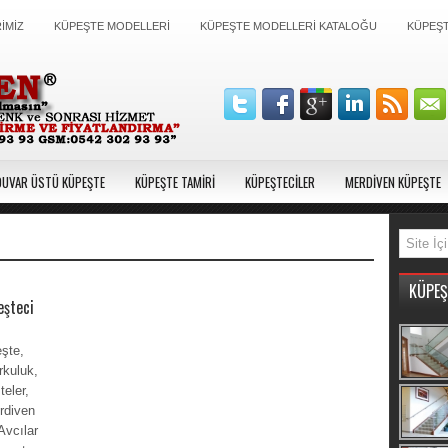
İMİZ
KÜPEŞTE MODELLERİ
KÜPEŞTE MODELLERİ KATALOĞU
KÜPEŞT
DUVAR ÜSTÜ KÜPEŞTE
KÜPEŞTE TAMİRİ
KÜPEŞTECİLER
MERDİVEN KÜPEŞTE
KÜPEŞ
eşteci
şte,
rkuluk,
eler,
rdiven
Avcılar