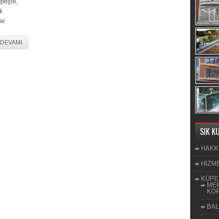
peşte,
uk
ar
DEVAMI
SIK K
HAKK
HİZM
KÜPE
MER
KOR
BAL