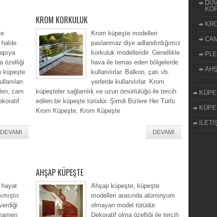
DUV
KOR
KROM KORKULUK
KR
le
Krom küpeşte modelleri
CA
 halde
paslanmaz diye adlandırdığımız
yapıya
korkuluk modelleridir. Genellikle
PLE
a özelliği
hava ile temas eden bölgelerde
AH
en küpeşte
kullanılırlar. Balkon, çatı vb.
ullanılan
yerlerde kullanılırlar. Krom
ilen, cam
küpeşteler sağlamlık ve uzun ömürlülüğü ile tercih
KÜPE
koratif
edilen bir küpeşte türüdür. Şimdi Bizlere Her Türlü
KÜPE
Krom Küpeşte, Krom Küpeşte
İLETİ
DEVAMI
DEVAMI
AHŞAP KÜPEŞTE
 hayat
Ahşap küpeşte, küpeşte
kmıştır.
modelleri arasında alüminyum
erdiği
olmayan model türüdür.
tamamen
Dekoratif olma özelliği ile tercih