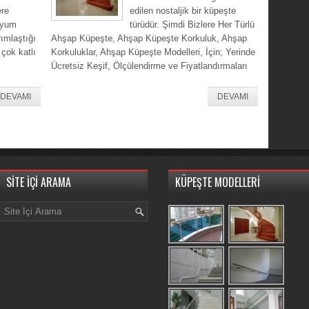
ere
edilen nostaljik bir küpeşte
nyum
türüdür. Şimdi Bizlere Her Türlü
rımlaştığı
Ahşap Küpeşte, Ahşap Küpeşte Korkuluk, Ahşap
 çok katlı
Korkuluklar, Ahşap Küpeşte Modelleri, İçin; Yerinde
Ücretsiz Keşif, Ölçülendirme ve Fiyatlandırmaları
DEVAMI
DEVAMI
SİTE İÇİ ARAMA
KÜPEŞTE MODELLERİ