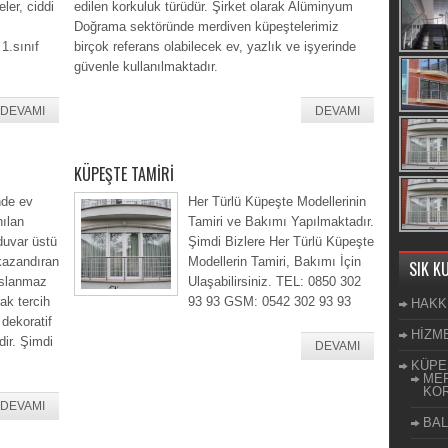
ler, ciddi
edilen korkuluk türüdür. Şirket olarak Alüminyum
Doğrama sektöründe merdiven küpeştelerimiz
 1.sınıf
birçok referans olabilecek ev, yazlık ve işyerinde
güvenle kullanılmaktadır.
DEVAMI
DEVAMI
KÜPEŞTE TAMİRİ
nde ev
Her Türlü Küpeşte Modellerinin
nılan
Tamiri ve Bakımı Yapılmaktadır.
duvar üstü
Şimdi Bizlere Her Türlü Küpeşte
kazandıran
Modellerin Tamiri, Bakımı İçin
SIK K
aslanmaz
Ulaşabilirsiniz. TEL: 0850 302
ak tercih
93 93 GSM: 0542 302 93 93
HAKK
 dekoratif
HİZM
dir. Şimdi
DEVAMI
KÜPE
MER
KOR
DEVAMI
BAL