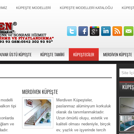
İMİZ
KÜPEŞTE MODELLERİ
KÜPEŞTE MODELLERİ KATALOĞU
KÜPEŞT
DUVAR ÜSTÜ KÜPEŞTE
KÜPEŞTE TAMİRİ
KÜPEŞTECİLER
MERDİVEN KÜPEŞTE
KÜPEŞ
MERDİVEN KÜPEŞTE
modelli
Merdiven Küpeşteler,
balkon tipi
paslanmaz alüminyum korkuluk
olarak da tanımlanmaktadır.
konlarda
Uzun ömürlü oluşu, estetik ve
ağlam ve
kaliteli olması nedeniyle, birçok
adır.
ev, yazlık ve işyerinde tercih