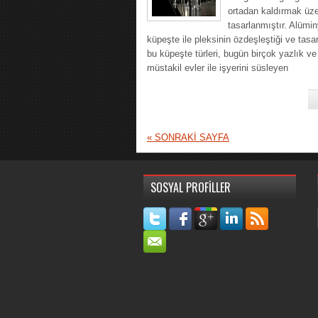
ortadan kaldırmak üz
tasarlanmıştır. Alümi
küpeşte ile pleksinin özdeşleştiği ve tasa
bu küpeşte türleri, bugün birçok yazlık ve
müstakil evler ile işyerini süsleyen
«
SONRAKİ SAYFA
SOSYAL PROFİLLER