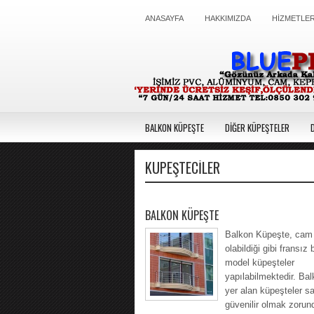
ANASAYFA
HAKKIMIZDA
HİZMETLER
BALKON KÜPEŞTE
DİĞER KÜPEŞTELER
KÜPEŞTECİLER
BALKON KÜPEŞTE
Balkon Küpeşte, cam 
olabildiği gibi fransız 
model küpeşteler
yapılabilmektedir. Bal
yer alan küpeşteler s
güvenilir olmak zorund