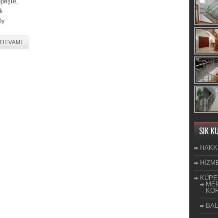
peşte,
k
öy
DEVAMI
SIK K
HAKK
HİZM
KÜPE
MER
KOR
BAL