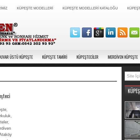
İMİZ
KÜPEŞTE MODELLERİ
KÜPEŞTE MODELLERİ KATALOĞU
KÜPEŞT
DUVAR ÜSTÜ KÜPEŞTE
KÜPEŞTE TAMİRİ
KÜPEŞTECİLER
MERDİVEN KÜPEŞTE
KÜPEŞ
şteci
şte,
kuluk,
eler,
rdiven
Ataköy