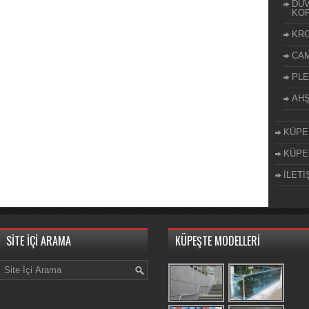
DUV
KOR
KR
CA
PLE
AH
KÜPE
KÜPE
İLETİ
SİTE İÇİ ARAMA
KÜPEŞTE MODELLERİ